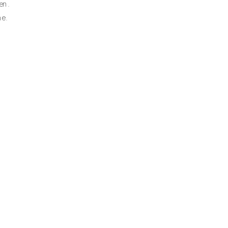
en. 
e. 